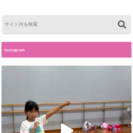
Instagram