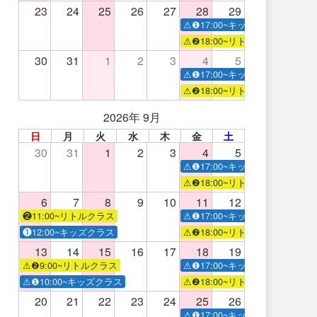
23
24
25
26
27
28
29
⚠︎❶17:00~キッズクラス
⚠︎❷18:00~リトルクラス
30
31
1
2
3
4
5
⚠︎❶17:00~キッズクラス
⚠︎❷18:00~リトルクラス
2026年 9月
日
月
火
水
木
金
土
30
31
1
2
3
4
5
⚠︎❶17:00~キッズクラス
⚠︎❷18:00~リトルクラス
6
7
8
9
10
11
12
❷11:00~リトルクラス
⚠︎❶17:00~キッズクラス
❶12:00~キッズクラス
⚠︎❷18:00~リトルクラス
13
14
15
16
17
18
19
⚠︎❷9:00~リトルクラス
⚠︎❶17:00~キッズクラス
⚠︎❶10:00~キッズクラス
⚠︎❷18:00~リトルクラス
20
21
22
23
24
25
26
⚠︎❶17:00~キッズクラス