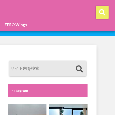
ZERO Wings
Instagram