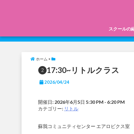
スクールの
ホーム
>
❷17:30~リトルクラス
2026/04/24
開催日: 2026年6月5日 5:30 PM - 6:20 PM
カテゴリー:
リトル
蘇我コミュニティセンター エアロビクス室