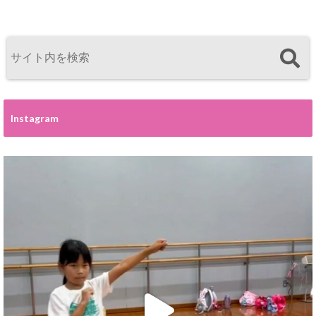
Instagram