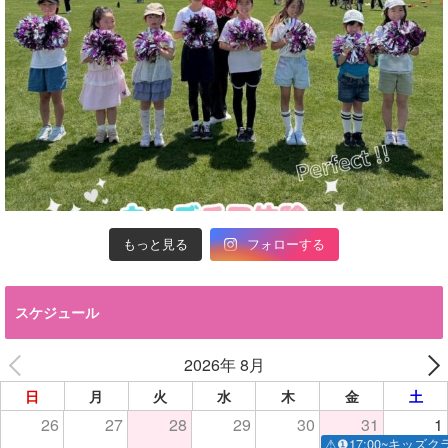
フォローする
もっと見る
スケジュール
2026年 8月
日
月
火
水
木
金
土
26
27
28
29
30
31
1
⚠︎❶17:00~キッズク