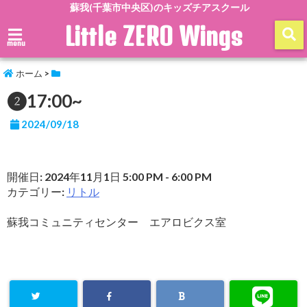
蘇我(千葉市中央区)のキッズチアスクール
Little ZERO Wings
menu
ホーム
>
❷17:00~
2024/09/18
開催日: 2024年11月1日 5:00 PM - 6:00 PM
カテゴリー:
リトル
蘇我コミュニティセンター エアロビクス室