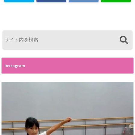
Instagram