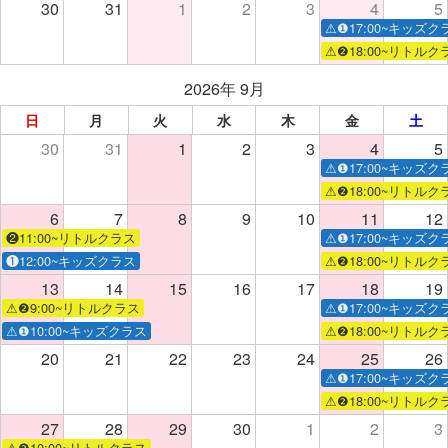
30
31
1
2
3
4
5
⚠︎❶17:00~キッズク
⚠︎❷18:00~リトルク
2026年 9月
日
月
火
水
木
金
土
30
31
1
2
3
4
5
⚠︎❶17:00~キッズク
⚠︎❷18:00~リトルク
6
7
8
9
10
11
12
❷11:00~リトルクラス
⚠︎❶17:00~キッズク
❶12:00~キッズクラス
⚠︎❷18:00~リトルク
13
14
15
16
17
18
19
⚠︎❷9:00~リトルクラス
⚠︎❶17:00~キッズク
⚠︎❶10:00~キッズクラス
⚠︎❷18:00~リトルク
20
21
22
23
24
25
26
⚠︎❶17:00~キッズク
⚠︎❷18:00~リトルク
27
28
29
30
1
2
3
⚠︎❷10:00~リトルクラス