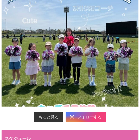
フォローする
もっと見る
スケジュール