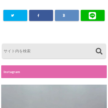
Instagram