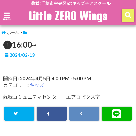
蘇我(千葉市中央区)のキッズチアスクール
Little ZERO Wings
menu
ホーム
>
❶16:00~
2024/02/13
開催日: 2024年4月5日 4:00 PM - 5:00 PM
カテゴリー:
キッズ
蘇我コミュニティセンター エアロビクス室