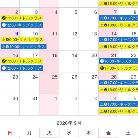
⚠︎❷18:00~リトルク
2
3
4
5
6
7
8
❷11:00~リトルクラス
⚠︎❶17:00~キッズク
❶12:00~キッズクラス
⚠︎❷18:00~リトルク
9
10
11
12
13
14
15
⚠︎❷9:00~リトルクラス
⚠︎❶17:00~キッズク
⚠︎❶10:00~キッズクラス
⚠︎❷18:00~リトルク
16
17
18
19
20
21
22
❷11:00~リトルクラス
❶16:30~キッズクラ
❶12:00~リトルクラス
❷17:30~リトルクラ
23
24
25
26
27
28
29
⚠︎❶17:00~キッズク
⚠︎❷18:00~リトルク
30
31
1
2
3
4
5
⚠︎❶17:00~キッズク
⚠︎❷18:00~リトルク
2026年 9月
日
月
火
水
木
金
土