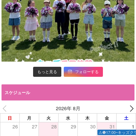
フォローする
もっと見る
スケジュール
2026年 8月
日
月
火
水
木
金
土
26
27
28
29
30
31
1
⚠︎❶17:00~キッズク