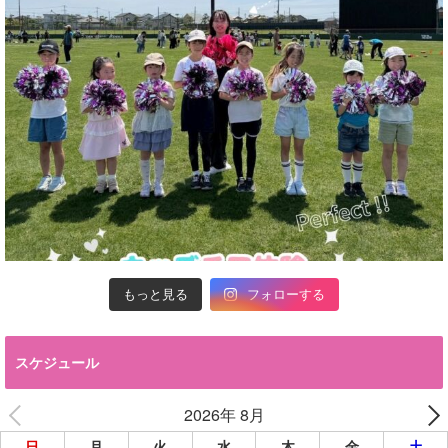
フォローする
もっと見る
スケジュール
2026年 8月
日
月
火
水
木
金
土