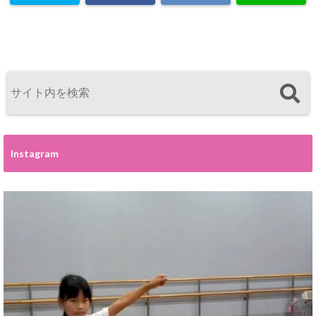
Instagram