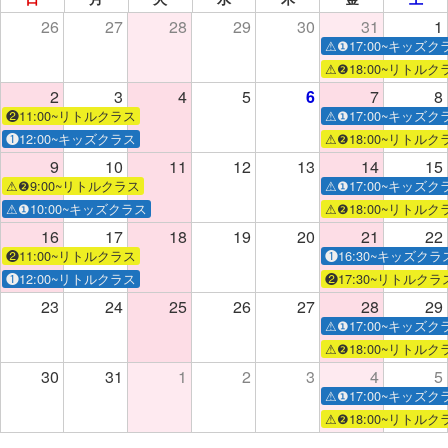
26
27
28
29
30
31
1
⚠︎❶17:00~キッズク
⚠︎❷18:00~リトルク
2
3
4
5
6
7
8
❷11:00~リトルクラス
⚠︎❶17:00~キッズク
❶12:00~キッズクラス
⚠︎❷18:00~リトルク
9
10
11
12
13
14
15
⚠︎❷9:00~リトルクラス
⚠︎❶17:00~キッズク
⚠︎❶10:00~キッズクラス
⚠︎❷18:00~リトルク
16
17
18
19
20
21
22
❷11:00~リトルクラス
❶16:30~キッズクラ
❶12:00~リトルクラス
❷17:30~リトルクラ
23
24
25
26
27
28
29
⚠︎❶17:00~キッズク
⚠︎❷18:00~リトルク
30
31
1
2
3
4
5
⚠︎❶17:00~キッズク
⚠︎❷18:00~リトルク