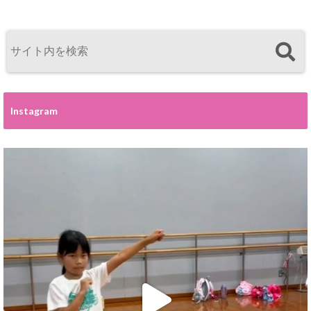
Instagram